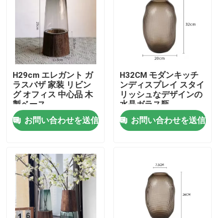
工場 ツアー
品質管理
H29cm エレガント ガ
H32CM モダンキッチ
ラスバザ 家装 リビン
ンディスプレイ スタイ
連絡 ください
グ オフィス 中心品 木
リッシュなデザインの
製ベース
水晶ガラス瓶
お問い合わせを送信
お問い合わせを送信
引金 を 求め て ください
空のガラスの瓶
ガラス奉納の蝋燭ホールダー
ガラス拡散器のびん