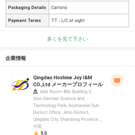
Packaging Details
Cartons
Payment Terms
TT；L/C at sight
多くを見て下さい
企業情報
Qingdao Hoshine Joy I&M
CO.,Ltd メーカープロフィール
Add: Room 406, Building 3,
Sino-German Science and
Technology Park, Aoshanwei Sub-
District Office, Jimo District,
Qingdao City, Shandong Province. ,
中国
5.0