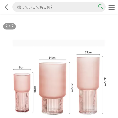
2
/
7