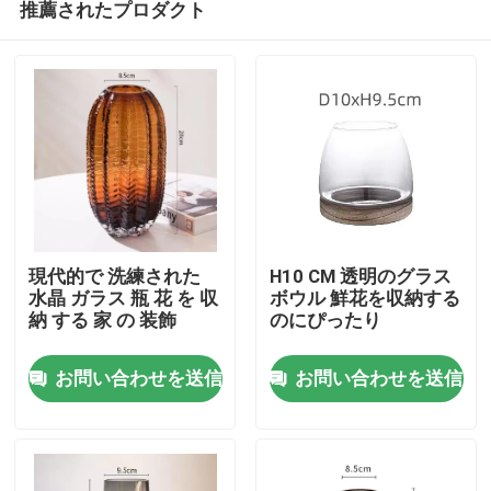
推薦されたプロダクト
現代的で 洗練された
H10 CM 透明のグラス
水晶 ガラス 瓶 花 を 収
ボウル 鮮花を収納する
納 する 家 の 装飾
のにぴったり
家へ
お問い合わせを送信
お問い合わせを送信
製品
わたしたち に つい て